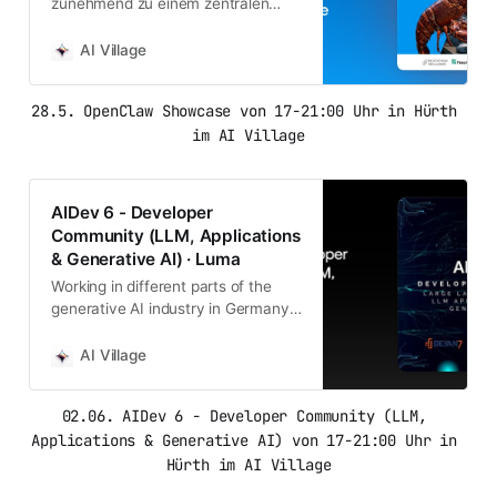
zunehmend zu einem zentralen
Baustein für Anwendungen
generativer KI. Dieses Showcase
AI Village
im AI Village macht sichtbar, wie
konkrete…
28.5. OpenClaw Showcase von 17-21:00 Uhr in Hürth 
im AI Village
AIDev 6 - Developer
Community (LLM, Applications
& Generative AI) · Luma
Working in different parts of the
generative AI industry in Germany,
Alex, Jan and Jonas realized over a
beer that there are very few people
AI Village
that you can have…
02.06. AIDev 6 - Developer Community (LLM, 
Applications & Generative AI) von 17-21:00 Uhr in 
Hürth im AI Village