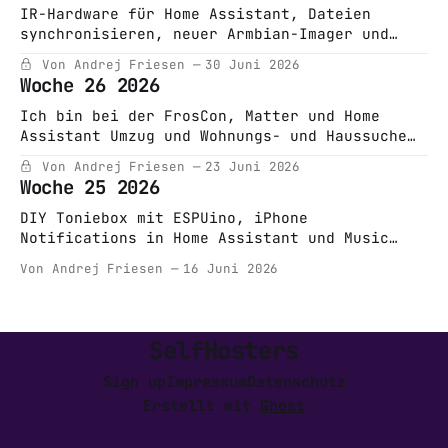
IR-Hardware für Home Assistant, Dateien
synchronisieren, neuer Armbian-Imager und
jede Menge neue Events und Meetups!
Von Andrej Friesen
30 Juni 2026
Woche 26 2026
Ich bin bei der FrosCon, Matter und Home
Assistant Umzug und Wohnungs- und Haussuche
als Selfhoster
Von Andrej Friesen
23 Juni 2026
Woche 25 2026
DIY Toniebox mit ESPUino, iPhone
Notifications in Home Assistant und Music
Assistant Mobile App
Von Andrej Friesen
16 Juni 2026
SelfHosters
Sign up
Impressum
Datenschutz
Erstellt mit
Ghost