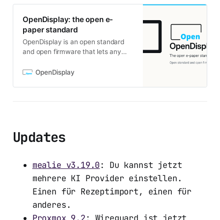
OpenDisplay: the open e-
paper standard
OpenDisplay is an open standard
and open firmware that lets any
sender put pictures on any screen.
Local, low-power, designed for e-
OpenDisplay
paper.
Updates
mealie v3.19.0
: Du kannst jetzt
mehrere KI Provider einstellen.
Einen für Rezeptimport, einen für
anderes.
Proxmox 9.2
: Wireguard ist jetzt