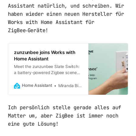
Assistant natürlich, und schreiben. Wir
haben wieder einen neuen Hersteller für
Works with Home Assistant für
ZigBee‑Geräte!
zunzunbee joins Works with
Home Assistant
Meet the zunzunbee Slate Switch:
a battery-powered Zigbee scene
controller that simply snaps over
your existing wall switches for
Home Assistant
Miranda Bishop
tactile local control.
Ich persönlich stelle gerade alles auf
Matter um, aber ZigBee ist immer noch
eine gute Lösung!