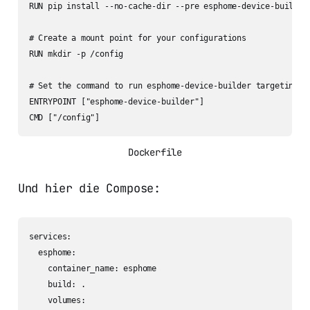
RUN pip install --no-cache-dir --pre esphome-device-builder

# Create a mount point for your configurations

RUN mkdir -p /config

# Set the command to run esphome-device-builder targeting th
ENTRYPOINT ["esphome-device-builder"]

Dockerfile
Und hier die Compose:
services:

  esphome:

    container_name: esphome

    build: .

    volumes:
