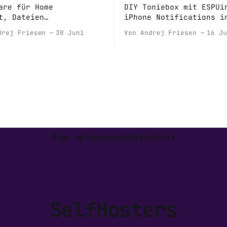
are für Home
DIY Toniebox mit ESPUi
t, Dateien
iPhone Notifications i
isieren, neuer
Assistant und Music As
drej Friesen
30 Juni
Von Andrej Friesen
16 Ju
Imager und jede Menge
Mobile App
nts und Meetups!
Sign up
Impressum
Datenschutz
SelfHosters