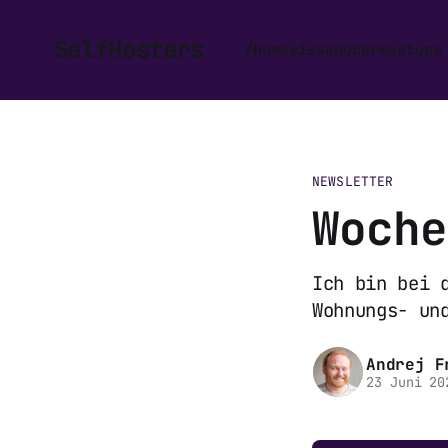
SelfHosters
/home
wissen
über
meetups
NEWSLETTER
Woche
Ich bin bei 
Wohnungs- un
Andrej F
23 Juni 20