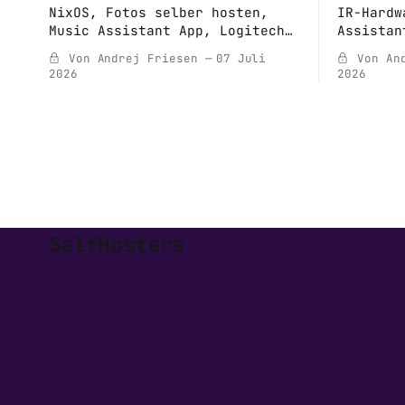
NixOS, Fotos selber hosten,
IR-Hardw
Music Assistant App, Logitech
Assistan
Software, Netzteile
synchron
Von Andrej Friesen
07 Juli
Von An
Armbian-
2026
2026
neue Eve
SelfHosters