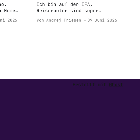
no,
Ich bin auf der IFA,
n Home
Reiserouter sind super
sistant
praktisch und mehr
ni 2026
Von Andrej Friesen
09 Juni 2026
Wissensartikel über Self-
Hosting
Erstellt mit
Ghost